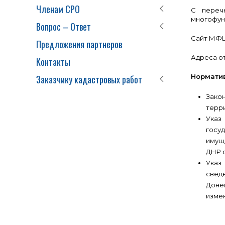
Членам СРО
С переч
многофун
Вопрос – Ответ
Сайт МФЦ
Предложения партнеров
Адреса о
Контакты
Норматив
Заказчику кадастровых работ
Зако
терр
Указ
госу
имуще
ДНР о
Указ
свед
Доне
измен