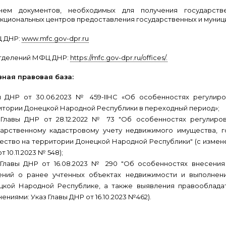
нем документов, необходимых для получения государств
кциональных центров предоставления государственных и муници
 ДНР:
www.mfc.gov-dpr.ru
тделений МФЦ ДНР:
https://mfc.gov-dpr.ru/offices/.
ная правовая база:
н ДНР от 30.06.2023 № 459-IIНС «Об особенностях регулир
итории Донецкой Народной Республики в переходный период»;
 Главы ДНР от 28.12.2022 № 73 "Об особенностях регулир
дарственному кадастровому учету недвижимого имущества, 
ство на территории Донецкой Народной Республики" (с изменени
т 10.11.2023 № 548);
 Главы ДНР от 16.08.2023 № 290 "Об особенностях внесени
ений о ранее учтенных объектах недвижимости и выполнен
цкой Народной Республике, а также выявления правооблада
ениями: Указ Главы ДНР от 16.10.2023 №462).