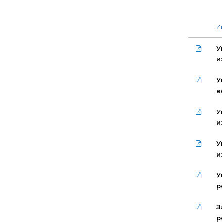
И
У
и
У
в
У
и
У
и
У
р
З
р