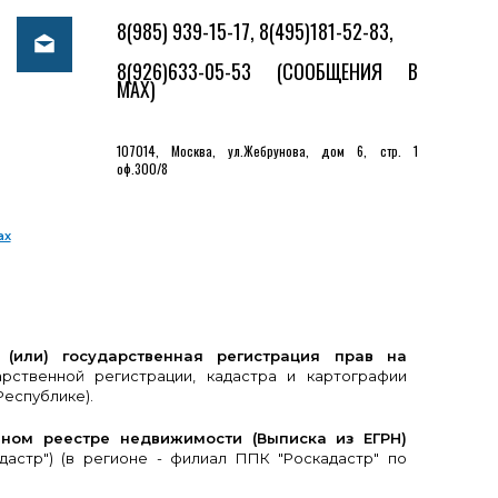
8(985) 939-15-17, 8(495)181-52-83,
8(926)633-05-53
(СООБЩЕНИЯ В
MAX)
107014, Москва, ул.Жебрунова, дом 6, стр. 1
оф.300/8
ах
(или) государственная регистрация прав на
ственной регистрации, кадастра и картографии
Республике).
ном реестре недвижимости (Выписка из ЕГРН)
дастр") (в регионе - филиал ППК "Роскадастр" по