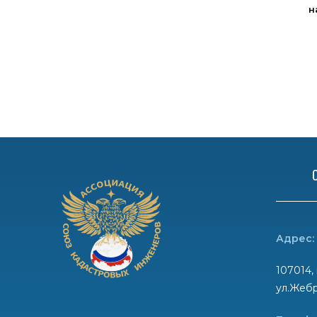
н
Адрес:
107014, 
ул.Жебр