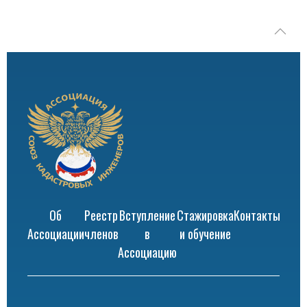
Об
Реестр
Вступление
Стажировка
Контакты
Ассоциации
членов
в
и обучение
Ассоциацию