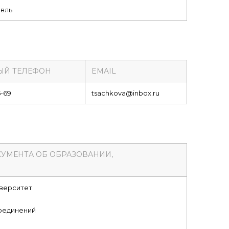
авль
ЫЙ ТЕЛЕФОН
EMAIL
5-69
tsachkova@inbox.ru
КУМЕНТА ОБ ОБРАЗОВАНИИ,
иверситет
оединений