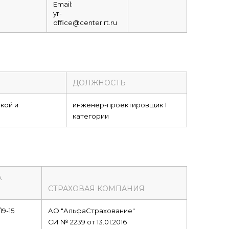
Email:
yr-
office@center.rt.ru
ДОЛЖНОСТЬ
кой и
инженер-проектировщик 1
категории
А
СТРАХОВАЯ КОМПАНИЯ
19-15
АО "АльфаСтрахование"
СИ № 2239 от 13.01.2016