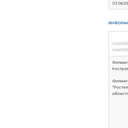
03.06.20
ИНФОРМА
НАИМ
НАИМЕ
Филиал 
Костро
Филиал
"Ростел
област