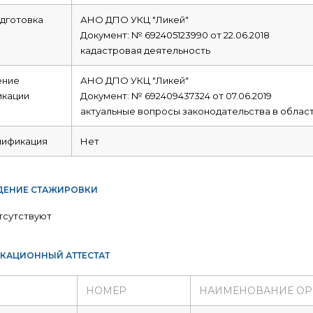
дготовка
АНО ДПО УКЦ "Ликей"
Документ: № 692405123990 от 22.06.2018
кадастровая деятельность
ние
АНО ДПО УКЦ "Ликей"
икации
Документ: № 692409437324 от 07.06.2019
актуальные вопросы законодательства в облас
лификация
Нет
ЕНИЕ СТАЖИРОВКИ
тсутствуют
КАЦИОННЫЙ АТТЕСТАТ
НОМЕР
НАИМЕНОВАНИЕ ОР