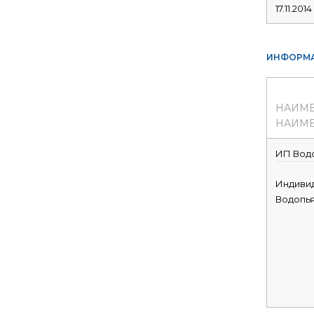
17.11.2014
ИНФОРМА
НАИМ
НАИМЕ
ИП Водо
Индиви
Водопь