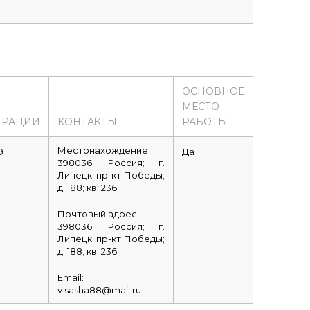
ОСНОВНОЕ
МЕСТО
ТРАЦИИ
КОНТАКТЫ
РАБОТЫ
Местонахождение:
9
Да
398036; Россия; г.
Липецк; пр-кт Победы;
д. 188; кв. 236
Почтовый адрес:
398036; Россия; г.
Липецк; пр-кт Победы;
д. 188; кв. 236
Email:
v.sasha88@mail.ru