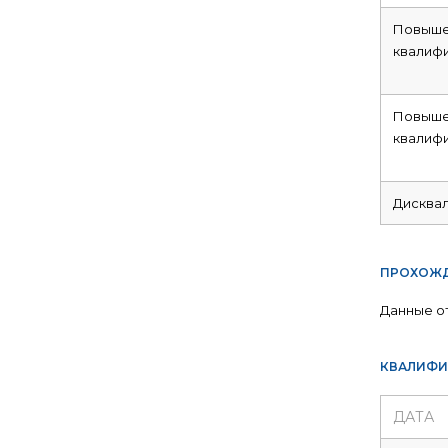
Повыше
квалиф
Повыше
квалиф
Дисква
ПРОХОЖД
Данные о
КВАЛИФИ
ДАТА