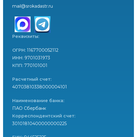
mail@srokadastr.ru
Реквизиты:
ОГРН:
1167700052112
ИНН:
9701031973
КПП:
770101001
Расчетный счет:
40703810338000004101
Наименование банка:
ПАО Сбербанк
Корреспондентский счет:
30101810400000000225