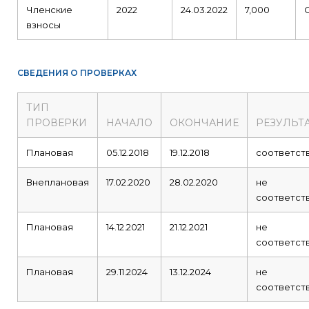
Членские
2022
24.03.2022
7,000
взносы
СВЕДЕНИЯ О ПРОВЕРКАХ
ТИП
ПРОВЕРКИ
НАЧАЛО
ОКОНЧАНИЕ
РЕЗУЛЬТ
Плановая
05.12.2018
19.12.2018
соответст
Внеплановая
17.02.2020
28.02.2020
не
соответст
Плановая
14.12.2021
21.12.2021
не
соответст
Плановая
29.11.2024
13.12.2024
не
соответст