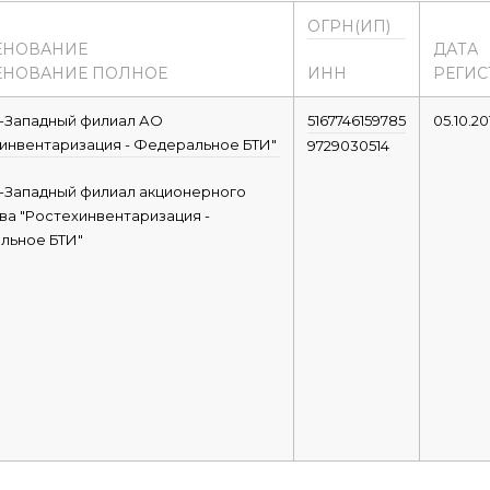
ОГРН(ИП)
ЕНОВАНИЕ
ДАТА
НОВАНИЕ ПОЛНОЕ
ИНН
РЕГИС
-Западный филиал АО
5167746159785
05.10.20
инвентаризация - Федеральное БТИ"
9729030514
-Западный филиал акционерного
а "Ростехинвентаризация -
льное БТИ"