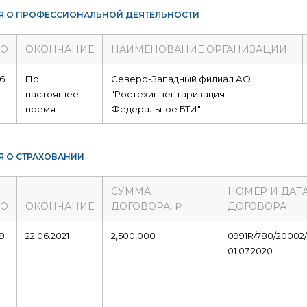
Я О ПРОФЕССИОНАЛЬНОЙ ДЕЯТЕЛЬНОСТИ
ЛО
ОКОНЧАНИЕ
НАИМЕНОВАНИЕ ОРГАНИЗАЦИИ
16
По
Северо-Западный филиал АО
настоящее
"Ростехинвентаризация -
время
Федеральное БТИ"
Я О СТРАХОВАНИИ
СУММА
НОМЕР И ДАТ
ЛО
ОКОНЧАНИЕ
ДОГОВОРА, ₽
ДОГОВОРА
19
22.06.2021
2,500,000
0991R/780/20002/
01.07.2020