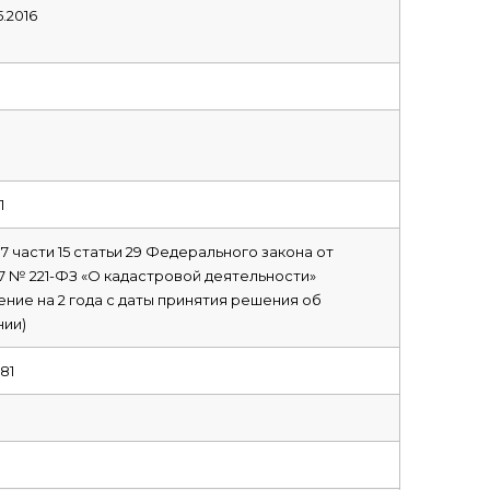
5.2016
1
 7 части 15 статьи 29 Федерального закона от
07 № 221-ФЗ «О кадастровой деятельности»
ение на 2 года с даты принятия решения об
ии)
81