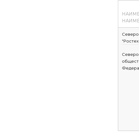
НАИМ
НАИМЕ
Северо
"Ростех
Северо
обществ
Федера