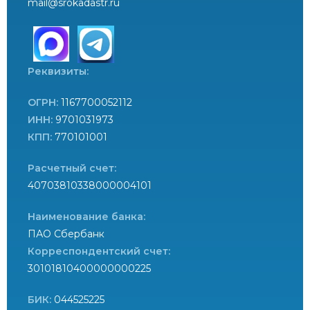
mail@srokadastr.ru
Реквизиты:
ОГРН:
1167700052112
ИНН:
9701031973
КПП:
770101001
Расчетный счет:
40703810338000004101
Наименование банка:
ПАО Сбербанк
Корреспондентский счет:
30101810400000000225
БИК:
044525225