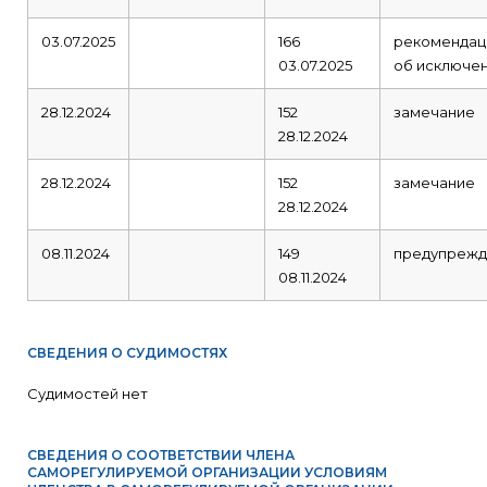
03.07.2025
166
рекомендац
03.07.2025
об исключе
28.12.2024
152
замечание
28.12.2024
28.12.2024
152
замечание
28.12.2024
08.11.2024
149
предупрежд
08.11.2024
СВЕДЕНИЯ О СУДИМОСТЯХ
Судимостей нет
СВЕДЕНИЯ О СООТВЕТСТВИИ ЧЛЕНА
САМОРЕГУЛИРУЕМОЙ ОРГАНИЗАЦИИ УСЛОВИЯМ