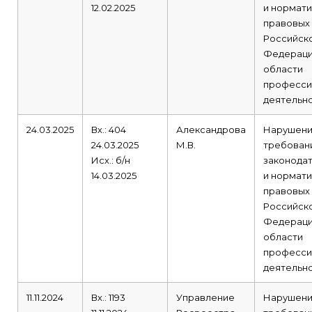
12.02.2025
и нормати
правовых
Российск
Федераци
области
професси
деятельно
24.03.2025
Вх.: 404
Александрова
Нарушен
24.03.2025
М.В.
требован
Исх.: б/н
законода
14.03.2025
и нормати
правовых
Российск
Федераци
области
професси
деятельно
11.11.2024
Вх.: 1193
Управление
Нарушен