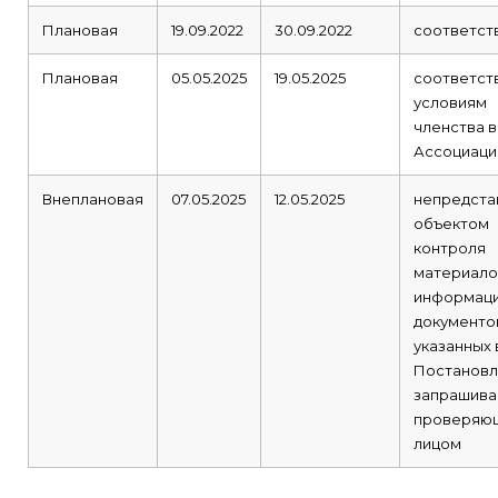
Плановая
19.09.2022
30.09.2022
соответст
Плановая
05.05.2025
19.05.2025
соответст
условиям
членства в
Ассоциаци
Внеплановая
07.05.2025
12.05.2025
непредста
объектом
контроля
материало
информаци
документо
указанных 
Постановл
запрашив
проверяю
лицом