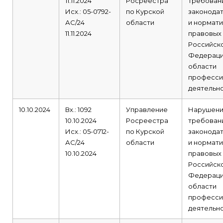
11.11.2024
Росреестра
требован
Исх.: 05-0792-
по Курской
законода
АС/24
области
и нормати
11.11.2024
правовых
Российск
Федераци
области
професси
деятельно
10.10.2024
Вх.: 1092
Управление
Нарушен
10.10.2024
Росреестра
требован
Исх.: 05-0712-
по Курской
законода
АС/24
области
и нормати
10.10.2024
правовых
Российск
Федераци
области
професси
деятельно