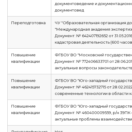
документоведение и документационн
документовед
Переподготовка
ЧУ "Образовательная организация д
"Международная академия экспертиз
Документ: № 642407192652 от 31.05.201
кадастровая деятельность (600 часов
Повышение
ФГБОУ ВО "Московский государствен
квалификации
Документ: № 772406633701 от 28.06.20
актуальные вопросы законодательства
Повышение
ФГБОУ ВО "Юго-западный государств
квалификации
Документ: № 462415732715 от 28.02.202
современные технологии в области к
Повышение
ФГБОУ ВО "Юго-западный государств
квалификации
Документ: № 460400009559, р/н 39ПК-0
актуальные проблемы взаимодействия
Дисквалификация
Нет