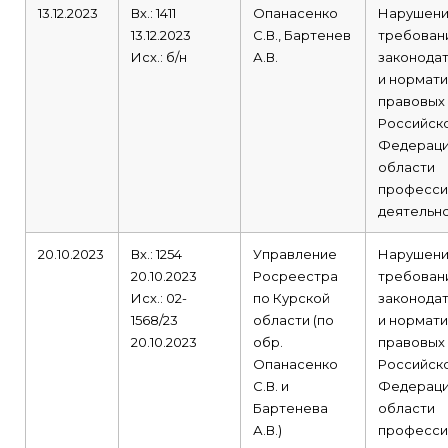
13.12.2023
Вх.: 1411
Опанасенко
Нарушен
13.12.2023
С.В., Бартенев
требован
Исх.: б/н
А.В.
законода
и нормати
правовых
Российск
Федераци
области
професси
деятельно
20.10.2023
Вх.: 1254
Управление
Нарушен
20.10.2023
Росреестра
требован
Исх.: 02-
по Курской
законода
1568/23
области (по
и нормати
20.10.2023
обр.
правовых
Опанасенко
Российск
С.В. и
Федераци
Бартенева
области
А.В.)
професси