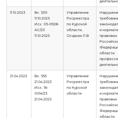
деятельно
11.10.2023
Вх.: 1210
Управление
Нарушен
11.10.2023
Росреестра
требован
Исх.: 05-0928-
по Курской
законода
АС/23
области,
и нормати
11.10.2023
Осадчих Л.В.
правовых
Российск
Федераци
области
професси
деятельно
21.04.2023
Вх.: 555
Управление
Нарушен
21.04.2023
Росреестра
требован
Исх.: 16-
по Курской
законода
0014/23
области
и нормати
21.04.2023
правовых
Российск
Федераци
области