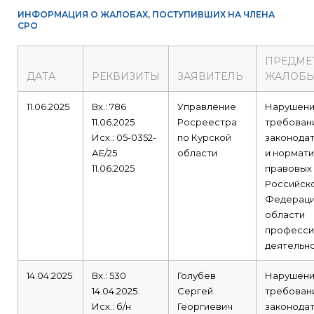
ИНФОРМАЦИЯ О ЖАЛОБАХ, ПОСТУПИВШИХ НА ЧЛЕНА
СРО
ПРЕДМЕ
ДАТА
РЕКВИЗИТЫ
ЗАЯВИТЕЛЬ
ЖАЛОБ
11.06.2025
Вх.: 786
Управление
Нарушен
11.06.2025
Росреестра
требован
Исх.: 05-0352-
по Курской
законода
АЕ/25
области
и нормати
11.06.2025
правовых
Российск
Федераци
области
професси
деятельно
14.04.2025
Вх.: 530
Голубев
Нарушен
14.04.2025
Сергей
требован
Исх.: б/н
Георгиевич
законода