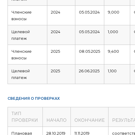
Членские
2024
05.05.2024
9,000
взносы
Целевой
2024
05.05.2024
1,000
платеж
Членские
2025
08.05.2025
9,400
взносы
Целевой
2025
26.06.2025
1,100
платеж
СВЕДЕНИЯ О ПРОВЕРКАХ
ТИП
ПРОВЕРКИ
НАЧАЛО
ОКОНЧАНИЕ
РЕЗУЛЬТ
Плановая
28.10.2019
11.11.2019
соответст