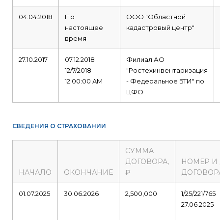
04.04.2018
По
ООО "Областной
настоящее
кадастровый центр"
время
27.10.2017
07.12.2018
Филиал АО
12/7/2018
"Ростехинвентаризация
12:00:00 AM
- Федеральное БТИ" по
ЦФО
СВЕДЕНИЯ О СТРАХОВАНИИ
СУММА
ДОГОВОРА,
НОМЕР И
НАЧАЛО
ОКОНЧАНИЕ
₽
ДОГОВОР
01.07.2025
30.06.2026
2,500,000
1/25/221/765
27.06.2025