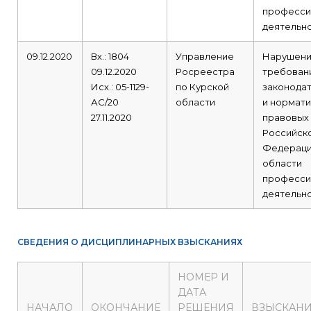
професси
деятельно
09.12.2020
Вх.: 1804
Управление
Нарушен
09.12.2020
Росреестра
требован
Исх.: 05-1129-
по Курской
законода
АС/20
области
и нормати
27.11.2020
правовых
Российск
Федераци
области
професси
деятельно
СВЕДЕНИЯ О ДИСЦИПЛИНАРНЫХ ВЗЫСКАНИЯХ
НОМЕР И
ДАТА
НАЧАЛО
ОКОНЧАНИЕ
РЕШЕНИЯ
ВЗЫСКАН