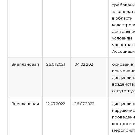
требован
законодат
в области
кадастров
деятельно
условиям
членства в
Ассоциаци
Внеплановая
26.01.2021
04.02.2021
основания
применени
дисциплин
воздейств
отсутству
Внеплановая
12.07.2022
26.07.2022
дисциплин
нарушение
проведени
контрольн
мероприя