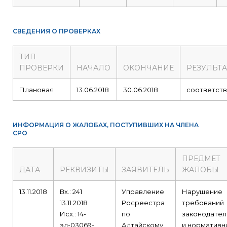
СВЕДЕНИЯ О ПРОВЕРКАХ
ТИП
ПРОВЕРКИ
НАЧАЛО
ОКОНЧАНИЕ
РЕЗУЛЬТА
Плановая
13.06.2018
30.06.2018
соответств
ИНФОРМАЦИЯ О ЖАЛОБАХ, ПОСТУПИВШИХ НА ЧЛЕНА
СРО
ПРЕДМЕТ
ДАТА
РЕКВИЗИТЫ
ЗАЯВИТЕЛЬ
ЖАЛОБЫ
13.11.2018
Вх.: 241
Управление
Нарушение
13.11.2018
Росреестра
требований
Исх.: 14-
по
законодател
эл-03069-
Алтайскому
и нормативн