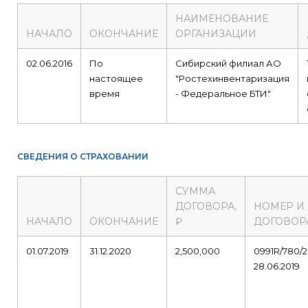
НАИМЕНОВАНИЕ
НАЧАЛО
ОКОНЧАНИЕ
ОРГАНИЗАЦИИ
02.06.2016
По
Сибирский филиал АО
настоящее
"Ростехинвентаризация
время
- Федеральное БТИ"
СВЕДЕНИЯ О СТРАХОВАНИИ
СУММА
ДОГОВОРА,
НОМЕР И
НАЧАЛО
ОКОНЧАНИЕ
₽
ДОГОВОР
01.07.2019
31.12.2020
2,500,000
0991R/780/2
28.06.2019