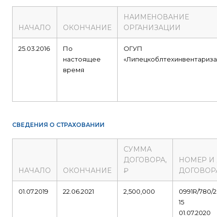
НАИМЕНОВАНИЕ
НАЧАЛО
ОКОНЧАНИЕ
ОРГАНИЗАЦИИ
25.03.2016
По
ОГУП
настоящее
«Липецкоблтехинвентариза
время
СВЕДЕНИЯ О СТРАХОВАНИИ
СУММА
ДОГОВОРА,
НОМЕР И
НАЧАЛО
ОКОНЧАНИЕ
₽
ДОГОВОР
01.07.2019
22.06.2021
2,500,000
0991R/780/2
15
01.07.2020