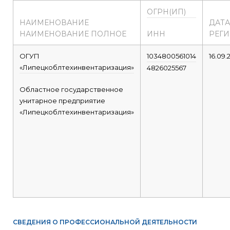
ОГРН(ИП)
НАИМЕНОВАНИЕ
ДАТА
НАИМЕНОВАНИЕ ПОЛНОЕ
ИНН
РЕГ
ОГУП
1034800561014
16.09.
«Липецкоблтехинвентаризация»
4826025567
Областное государственное
унитарное предприятие
«Липецкоблтехинвентаризация»
СВЕДЕНИЯ О ПРОФЕССИОНАЛЬНОЙ ДЕЯТЕЛЬНОСТИ