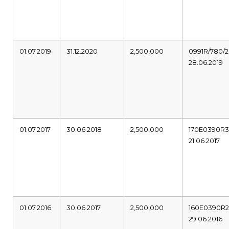
01.07.2019
31.12.2020
2,500,000
0991R/780/2
28.06.2019
01.07.2017
30.06.2018
2,500,000
170E0390R
21.06.2017
01.07.2016
30.06.2017
2,500,000
160E0390R
29.06.2016