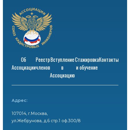
Об
Реестр
Вступление
Стажировка
Контакты
Ассоциации
членов
в
и обучение
Ассоциацию
Адрес:
107014, г.Москва,
ул.Жебрунова, д.6 стр.1 оф.300/8