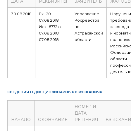
ДАТА
РЕКВИЗИТЫ
ЗАЯВИТЕЛЬ
ЖАЛОБ
30.08.2018
Вх.: 20
Управление
Нарушен
07.08.2018
Росреестра
требован
Исх.: 5772 от
по
законодат
07.08.2018
Астраханской
и нормати
07.08.2018
области
правовых 
Российск
Федераци
области
професси
деятельно
СВЕДЕНИЯ О ДИСЦИПЛИНАРНЫХ ВЗЫСКАНИЯХ
НОМЕР И
ДАТА
НАЧАЛО
ОКОНЧАНИЕ
РЕШЕНИЯ
ВЗЫСКАНИ