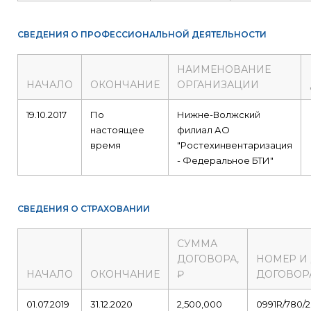
СВЕДЕНИЯ О ПРОФЕССИОНАЛЬНОЙ ДЕЯТЕЛЬНОСТИ
НАИМЕНОВАНИЕ
НАЧАЛО
ОКОНЧАНИЕ
ОРГАНИЗАЦИИ
19.10.2017
По
Нижне-Волжский
настоящее
филиал АО
время
"Ростехинвентаризация
- Федеральное БТИ"
СВЕДЕНИЯ О СТРАХОВАНИИ
СУММА
ДОГОВОРА,
НОМЕР И
НАЧАЛО
ОКОНЧАНИЕ
₽
ДОГОВОР
01.07.2019
31.12.2020
2,500,000
0991R/780/2