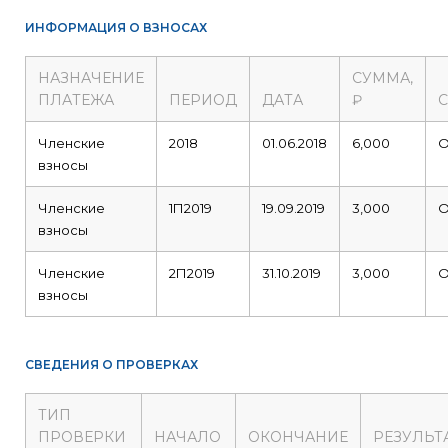
ИНФОРМАЦИЯ О ВЗНОСАХ
НАЗНАЧЕНИЕ
СУММА,
ПЛАТЕЖА
ПЕРИОД
ДАТА
₽
С
Членские
2018
01.06.2018
6,000
О
взносы
Членские
1П2019
19.09.2019
3,000
О
взносы
Членские
2П2019
31.10.2019
3,000
О
взносы
СВЕДЕНИЯ О ПРОВЕРКАХ
ТИП
ПРОВЕРКИ
НАЧАЛО
ОКОНЧАНИЕ
РЕЗУЛЬТ