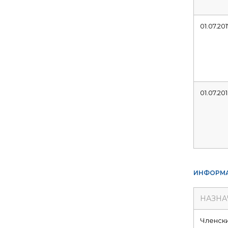
01.07.201
01.07.20
ИНФОРМА
НАЗНА
Членск