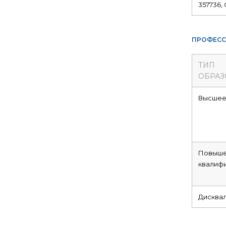
357736, 
ПРОФЕСС
ТИП
ОБРАЗ
Высше
Повыше
квалиф
Дисква