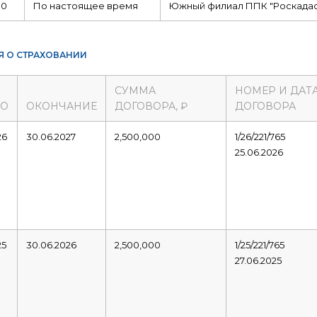
10
По настоящее время
Южный филиал ППК "Роскадас
Я О СТРАХОВАНИИ
СУММА
НОМЕР И ДАТ
ЛО
ОКОНЧАНИЕ
ДОГОВОРА, ₽
ДОГОВОРА
26
30.06.2027
2,500,000
1/26/221/765
25.06.2026
25
30.06.2026
2,500,000
1/25/221/765
27.06.2025