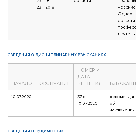
23.11.18
области
правовы
23.11.2018
Российс
Федерац
области
професс
деятель
СВЕДЕНИЯ О ДИСЦИПЛИНАРНЫХ ВЗЫСКАНИЯХ
НОМЕР И
ДАТА
НАЧАЛО
ОКОНЧАНИЕ
РЕШЕНИЯ
ВЗЫСКАНИ
10.07.2020
37 от
рекомендац
10.07.2020
об
исключении
СВЕДЕНИЯ О СУДИМОСТЯХ