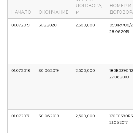
ДОГОВОРА,
НОМЕР И
НАЧАЛО
ОКОНЧАНИЕ
₽
ДОГОВОР
01.07.2019
31.12.2020
2,500,000
0991R/780/2
28.06.2019
01.07.2018
30.06.2019
2,500,000
180E0390R
27.06.2018
01.07.2017
30.06.2018
2,500,000
170E0390R
21.06.2017