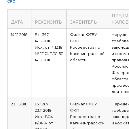
СРО
ПРЕДМ
ДАТА
РЕКВИЗИТЫ
ЗАЯВИТЕЛЬ
ЖАЛО
14.12.2018
Вх.: 397
Филиал ФГБУ
Наруше
14.12.2018
ФКП
требова
Исх.: от 14.12.18
Росреестра по
законод
№ 12174-11/01-57
Калининградской
и норма
14.12.2018
области
правовы
Российс
Федерац
области
професс
деятель
23.11.2018
Вх.: 267
Филиал ФГБУ
Наруше
23.11.2018
ФКП
требова
Исх.: 11414-
Росреестра по
законод
11/01-57 от
Калининградской
и норма