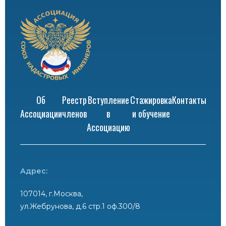
Об
Реестр
Вступление
Стажировка
Контакты
Ассоциации
членов
в
и обучение
Ассоциацию
Адрес:
107014, г.Москва,
ул.Жебрунова, д.6 стр.1 оф.300/8