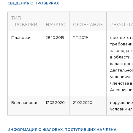
СВЕДЕНИЯ О ПРОВЕРКАХ
ТИП
ПРОВЕРКИ
НАЧАЛО
ОКОНЧАНИЕ
РЕЗУЛЬТ
Плановая
28.10.2019
11.11.2019
соответст
требовани
законодат
в области
кадастров
деятельнос
условиям
членства в
Ассоциаци
Внеплановая
17.02.2020
21.02.2020
нарушение
условий чл
ИНФОРМАЦИЯ О ЖАЛОБАХ, ПОСТУПИВШИХ НА ЧЛЕНА